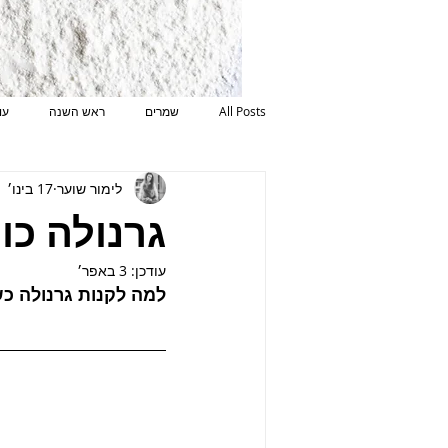
All Posts
שמרים
ראש השנה
עו
לימור שוער
17 בינו׳ 2021
שבועות
חנוכה
סלטים
אי
גרנולה כו
עודכן:
3 באפר׳
למה לקנות גרנולה כש