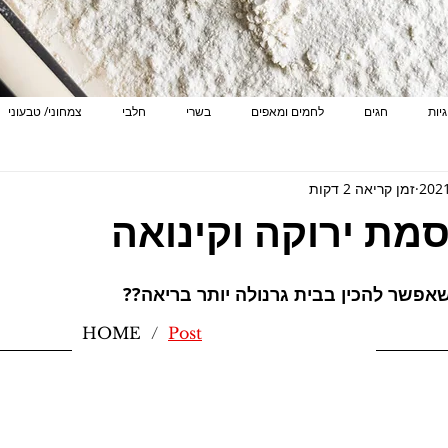
גיות
חגים
לחמים ומאפים
בשרי
חלבי
צמחוני/ טבעוני
זמן קריאה 2 דקות
רוח בסטייל
גבינה
שוקולד
בחושות
פרווה
דגים
סמת ירוקה וקינואה
אפשר להכין בבית גרנולה יותר בריאה??
HOME
/
Post