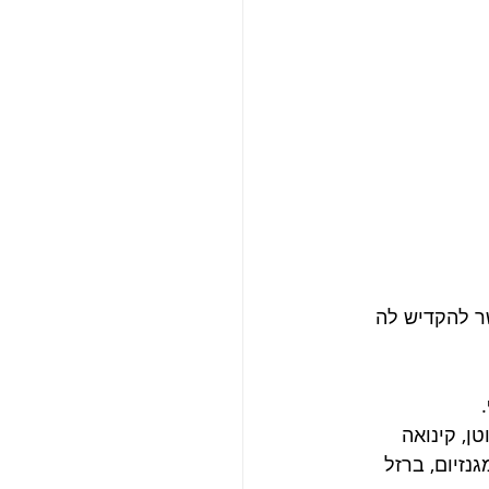
שר להקדיש לה 
ן, קינואה 
ת B, C ו-E, ובמינרלים כמו מגנזיום, ברזל 