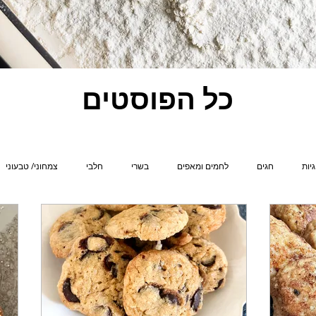
כל הפוסטים
גיות
חגים
לחמים ומאפים
בשרי
חלבי
צמחוני/ טבעוני
רוח בסטייל
גבינה
שוקולד
בחושות
פרווה
דגים