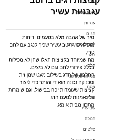
קציצות דגים ברוטב
שמרים
עגבניות עשיר
ראש השנה
עוגיות
חגים
סיר של אהבה מלא בטעמים וריחות 
לחמים ומאפים
מופלאים , רוטב עשיר שכיף לנגב עם לחם 
טרי.
בשרי
מה שמיוחד בקציצות האלו שהן לא מכילות 
חלבי
בכלל פירורי לחם וגם לא ביצים.
החלבון של הדג בשילוב מעט שמן זית 
צמחוני/ טבעוני
וטכניקה נכונה הוא די והותר כדי ליצור 
פסח
קציצות שעומדות יפה בבישול, וגם שומרות 
על נאמנות לטעם הדג.
פורים
מתכון מבית אימא.
שבועות
חנוכה
סלטים
אירוח בסטייל